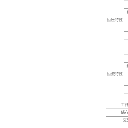
恒压特性
恒流特性
工
储
交