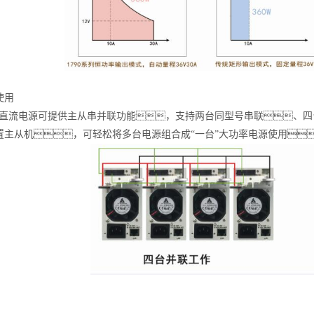
使用
0系列直流电源可提供主从串并联功能，支持两台同型号串联、
置主从机，可轻松将多台电源组合成“一台”大功率电源使用