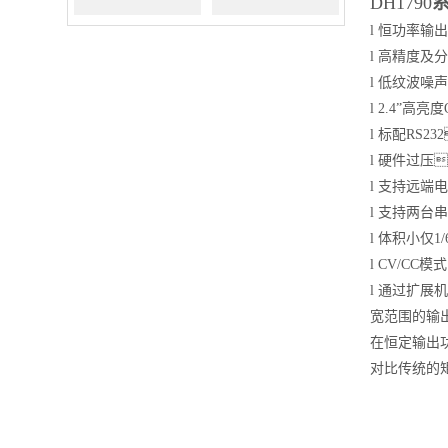
DH1790
l
恒功率输出
下载安卓
下载安卓
l
高精度及分
l
低纹波噪声
100M/7000V（替代
200M/1500V（替代
l
2.4”高亮
l
标配RS2
THDP0100）
THDP0200）
l
硬件过压
l
支持远端电
l
支持两台串
l
体积小仅1
l
CV/CC
l
通过扩展机
宽范围的输
在恒定输出
对比传统的矩