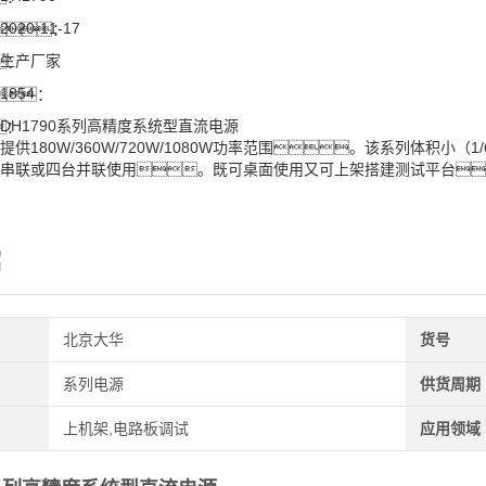
2020-11-17
：
生产厂家
：
1854
：
DH1790系列高精度系统型直流电源
：
提供180W/360W/720W/1080W功率范围。该系列体积
串联或四台并联使用。既可桌面使用又可上架搭建测试平台
绍
北京大华
货号
系列电源
供货周期
上机架,电路板调试
应用领域