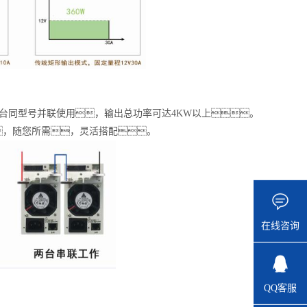
四台同型号并联使用，输出总功率可达4KW以上。
，随您所需，灵活搭配。
在线咨询
QQ客服