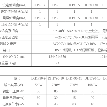
设定值精度(mA)
0.1%+30
0.1%+10
0.1%+5
0.1%+30
0.
设定值分辨率(mA)
1
1
1
1
回读值精度(mA)
0.1%+30
0.1%+10
0.1%+5
0.1%+30
0.
回读值分辨率(mA)
1
1
1
1
作温度及湿度
0～40℃ 5%～80%RH，
存温度及湿度
—20～70℃ 5%～80%RH，无
流输入电压
AC220V±10%或AC110V±10% 47～
接口
RS232、LAN、模拟
（H×W×D ）mm
124×71×350
124×
源重量（kg）
≤3
标 型号
DH1790-9
DH1790-10
DH1790-11
DH1790-13
DH
输出功率(W)
720W
720W
720W
1080W
输出电压(0~V)
36
80
160
36
输出电流(0~A)
60
30
15
90
电源调节率(mV)
18
43
83
18