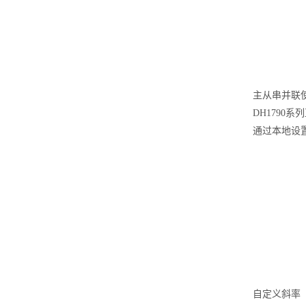
主从串并联
DH179
通过本地设
自定义斜率