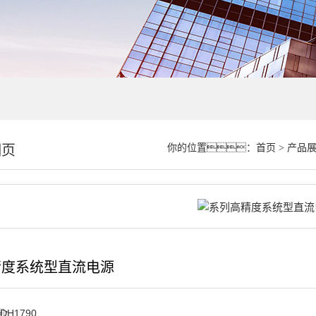
细页
你的位置：
首页
>
产品
精度系统型直流电源
DH1790
：