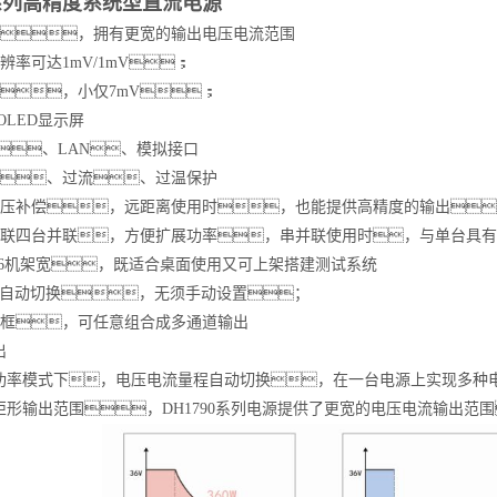
系列高精度系统型直流电源
，拥有更宽的输出电压电流范围
辨率可达1mV/1mV；
，小仅7mV；
度OLED显示屏
32、LAN、模拟接口
、过流、过温保护
压补偿，远距离使用时，也能提供高精度的输出
联四台并联，方便扩展功率，串并联使用时，与单台具有
/6机架宽，既适合桌面使用又可上架搭建测试系统
模式自动切换，无须手动设置；
框，可任意组合成多通道输出
出
功率模式下，电压电流量程自动切换，在一台电源上实现多种
形输出范围，DH179
0
系列电源提供了更宽的电压电流输出范围