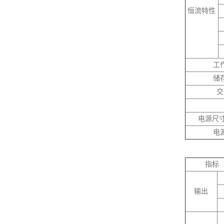
恒流特性
工
储
交
电源尺寸
电
指
输出