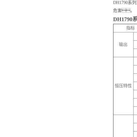
DH179
危害。
DH1790
指
输出
恒压特性