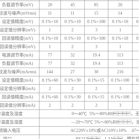
负载调节率(mV)
20
45
85
20
纹波与噪声(mVrms)
11
11
15
14
设定值精度(mV)
0.1%+10
0.1%+10
0.1%+100
0.1%+10
0
设定值分辨率(mV)
1
2
3
1
回读值精度(mV)
0.1%+10
0.1%+10
0.1%+100
0.1%+10
0
回读值分辨率(mV)
1
2
3
1
电源调节率(mA)
77
32
19.4
113
负载调节率(mA)
77
32
19.4
113
纹波与噪声(mArms)
144
27
30
216
设定值精度(mA)
0.1%+60
0.1%+30
0.1%+15
0.1%+100
0
设定值分辨率(mA)
2
2
2
3
回读值精度(mA)
0.1%+60
0.1%+30
0.1%+15
0.1%+100
0
回读值分辨率(mA)
2
2
2
3
作温度及湿度
0～40℃ 5%～80%RH，
存温度及湿度
—20～70℃ 5%～80%RH，
流输入电压
AC220V±10%或AC110V±10% 47～
接口
RS232、LAN、模拟