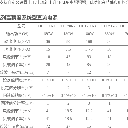
0系列支持自定义设置电压/电流的上升/下降斜率，此功能在特殊应
系列高精度系统型直流电源
标 型号
DH1790-1
DH1790-2
DH1790-3
DH1790-5
DH1
输出功率(W)
180W
180W
180W
360W
3
输出电压(0~V)
36
80
160
36
输出电流(0~A)
15
7.5
3.75
30
电源调节率(mV)
18
43
83
18
负载调节率(mV)
20
45
85
20
纹波与噪声(mVrms)
7
7
12
7
设定值精度(mV)
0.1%+10
0.1%+10
0.1%+100
0.1%+10
0.
设定值分辨率(mV)
1
2
3
1
回读值精度(mV)
0.1%+10
0.1%+10
0.1%+100
0.1%+10
0.
回读值分辨率(mV)
1
2
3
1
电源调节率(mA)
41
18.5
12.2
41
负载调节率(mA)
41
18.5
12.2
41
纹波与噪声(mArms)
72
27
15
72