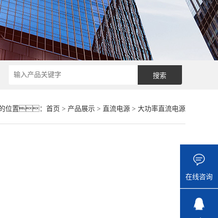
的位置：
首页
>
产品展示
>
直流电源
>
大功率直流电源
在线咨询