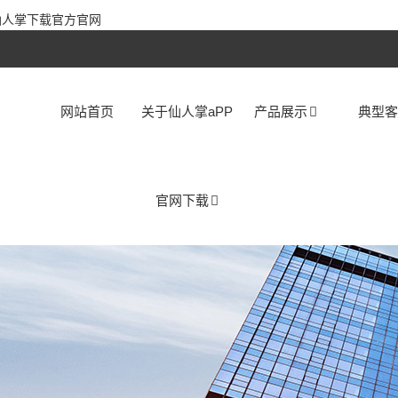
,仙人掌下载官方官网
网站首页
关于仙人掌aPP
产品展示
典型
官网下载