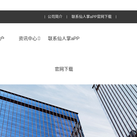
公司简介
联系仙人掌aPP官网下载
客户
资讯中心
联系仙人掌aPP
官网下载