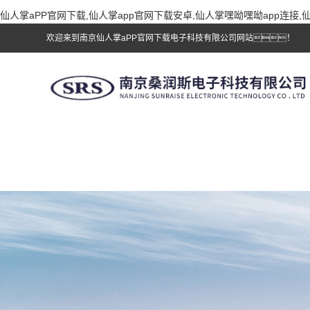
仙人掌aPP官网下载,仙人掌app官网下载安卓,仙人掌嘿呦嘿呦app连接
欢迎来到南京仙人掌aPP官网下载电子科技有限公司网站！