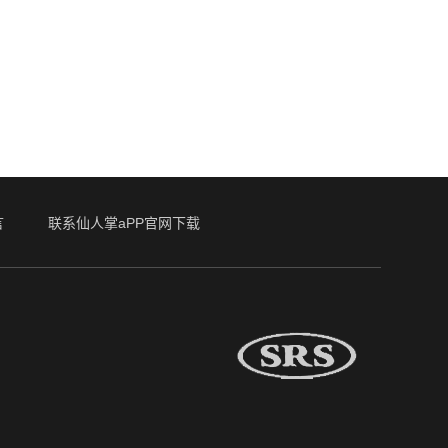
言
联系仙人掌aPP官网下载